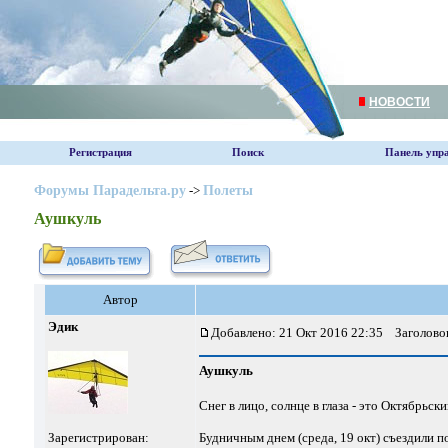
НОВОСТИ
Регистрация
Поиск
Панель упр
Форумы Парадельта.ру
->
Полеты
Аушкуль
Автор
Эдик
Добавлено: 21 Окт 2016 22:35
Заголовок
Аушкуль
Снег в лицо, солнце в глаза - это Октябрьс
Зарегистрирован:
Будничным днем (среда, 19 окт) съездили 