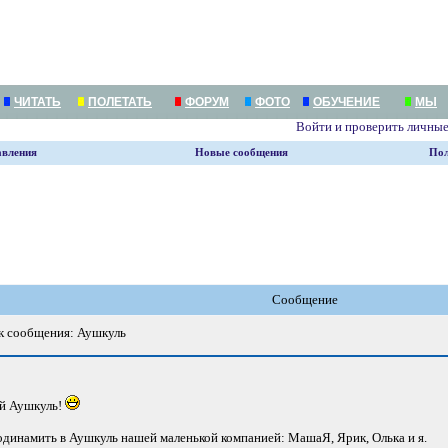
ЧИТАТЬ
ПОЛЕТАТЬ
ФОРУМ
ФОТО
ОБУЧЕНИЕ
МЫ
Войти и проверить личны
авления
Новые сообщения
Пол
Сообщение
 сообщения: Аушкуль
кий Аушкуль!
подинамить в Аушкуль нашей маленькой компанией: МашаЯ, Ярик, Олька и я.