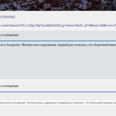
_237024582
be.com/channel/UCy-eQq-34pYzca6IeUeOzCg/videos?shelf_id=0&sort=dd&view=
 сообщения:
ься в Аскарово. Интересные ощущения, первый раз пожалел, что бортовой каме
 сообщения:
розиться в Аскарово. Интересные ощущения, первый раз пожалел, что бортовой камеры не