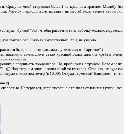
ул я. Сразу за мной стартовал СашаП на красивом красном Малибу (из
сть. Малибу периодически застывал на месте) Было весьма необычно
о согнулся буквой "Зю", чтобы расстегнуть за собачку молнию подвески,
) дул почти в лоб. Было турбулентненько. Увы, не учебно.
равиться было очень тяжело...или я уже отвык от Таргетов? )
ли, выглянуло солнышко и стало красиво! Белые дальние хребты очень
 чуток северить.
долину, а поднимать продолжало. Но, пробивался с трудом. Потом резко
" =)))) Над тягуном опять словил какой-то пузырек. Странно, от куда им
ыглянуло только под вечер (в 16.00). Откуда термичка? Наверное, что-то
ший =(
скоростью. Не теряется, когда внезапно отрывает от планеты (тягун, все