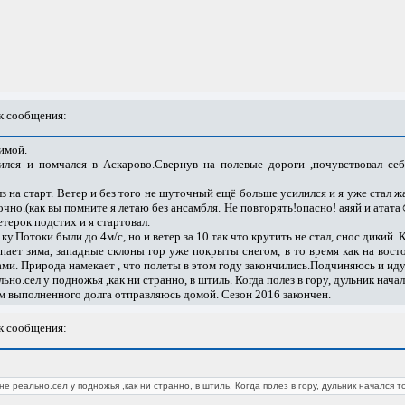
 сообщения:
зимой.
зился и помчался в Аскарово.Свернув на полевые дороги ,почувствовал с
лз на старт. Ветер и без того не шуточный ещё больше усилился и я уже стал ж
рочно.(как вы помните я летаю без ансамбля. Не повторять!опасно! аяяй и атат
терок подстих и я стартовал.
ку.Потоки были до 4м/с, но и ветер за 10 так что крутить не стал, снос дикий. 
пает зима, западные склоны гор уже покрыты снегом, в то время как на вост
и. Природа намекает , что полеты в этом году закончились.Подчиняюсь и иду
льно.сел у подножья ,как ни странно, в штиль. Когда полез в гору, дульник нач
м выполненного долга отправляюсь домой. Сезон 2016 закончен.
 сообщения:
не реально.сел у подножья ,как ни странно, в штиль. Когда полез в гору, дульник начался 