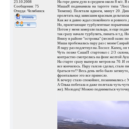
23.10.2008
На горе днем дуло в среднем около 8 м/с. В
Сообщения: 75
МашаЯ подинамила на таргете типа "Лосось
Откуда: Челябинск
Тюмени). Полетали вдвоем, минут 20. Ди
пролетать над зависшим красным дельтапла
Как же я давно ждал спокойного и ровного 
Но, прилетающие турбулентные порывчики 
Потом у меня замерзли пальцы, и еще подве
так сразу начало турбулить, пинать и т.д. Н
Внизу в районе "островка" (лесной оазис по
Маша пробежалась пару раз с моим Санрайз
Я пару раз подлетнул на Лососе. Капец, он 
Чуть позже СашаП стартовал с 2/3 склона
контрастно смотрелись на фоне желтой Ауш-
На старте сразу выперло метров на 70. И э
все кончилось. Пару галсов сделал, стало п
браться-то!? Весь день небо было затянуто,
фронтальное это все принесло.
К вечеру стало спокойнее, позанимались с 
А Олька побегала и даже полетала чуть-чуть
же). Молодец! Можно подниматься чуточку 