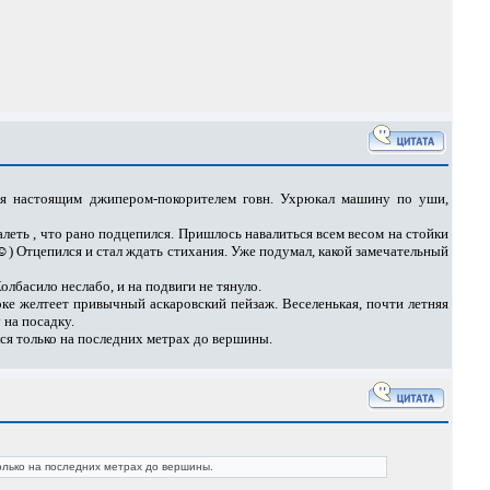
ебя настоящим джипером-покорителем говн. Ухрюкал машину по уши,
алеть , что рано подцепился. Пришлось навалиться всем весом на стойки
а☺) Отцепился и стал ждать стихания. Уже подумал, какой замечательный
Колбасило неслабо, и на подвиги не тянуло.
оке желтеет привычный аскаровский пейзаж. Веселенькая, почти летняя
 на посадку.
ался только на последних метрах до вершины.
только на последних метрах до вершины.