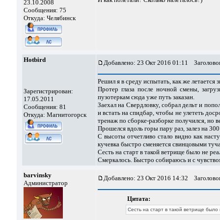
23.10.2008
Сообщения: 75
Откуда: Челябинск
Hotbird
Добавлено: 23 Окт 2016 01:11
Заголовок
Решил я в среду испытать, как же летается 
Протер глаза после ночной смены, загру
Зарегистрирован:
пузотеркам сюда уже путь заказан.
17.05.2011
Заехал на Свердловку, собрал дельт и попо
Сообщения: 81
и встать на спидбар, чтобы не улететь дос
Откуда: Магнитогорск
тренаж по сборке-разборке получился, но ве
Прошелся вдоль горы пару раз, залез на 300 
С высоты отчетливо стало видно как насту
кучевка быстро сменяется свинцовыми тучам
Сесть на старт в такой ветрище было не реа
Смеркалось. Быстро собираюсь и с чувство
barvinsky
Добавлено: 23 Окт 2016 14:32
Заголовок
Администратор
Цитата:
Сесть на старт в такой ветрище было 