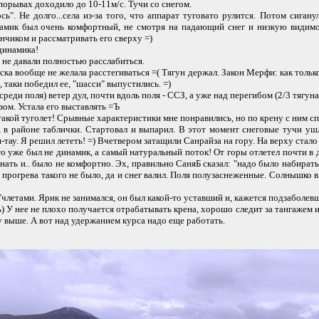
 порывах доходило до 10-11м/с. Тучи со снегом.
". Не долго...села из-за того, что аппарат туговато рулится. Потом сиган
намик был очень комфортный, не смотря на падающий снег и низкую видимо
нчиком и рассматривать его сверху =)
динамика!
не давали полностью расслабиться.
ска вообще не желала расстегиваться =( Тягун держал. Закон Мерфи: как тольк
о, таки победил ее, "шасси" выпустились. =)
среди поля) ветер дул, почти вдоль поля - ССЗ, а уже над перегибом (2/3 тягуна
ом. Устала его выставлять =Ъ
такой туголет! Срывные характеристики мне понравились, но по крену с ним сп
, в районе таблички. Стартовал и выпарил. В этот момент снеговые тучи уш
тау. Я решил лететь! =) Вчетвером затащили Санрайза на гору. На верху стало
то уже был не динамик, а самый натуральный поток! От горы отлетел почти в 
инать и.. было не комфортно. Эх, правильно СаняБ сказал: "надо было набирать!
 прогрева такого не было, да и снег валил. Поля полузаснеженные. Солнышко в
Учлетами. Ярик не занимался, он был какой-то уставший и, кажется подзаболев
) У нее не плохо получается отрабатывать крена, хорошо следит за тангажем и 
выше. А вот над удержанием курса надо еще работать.