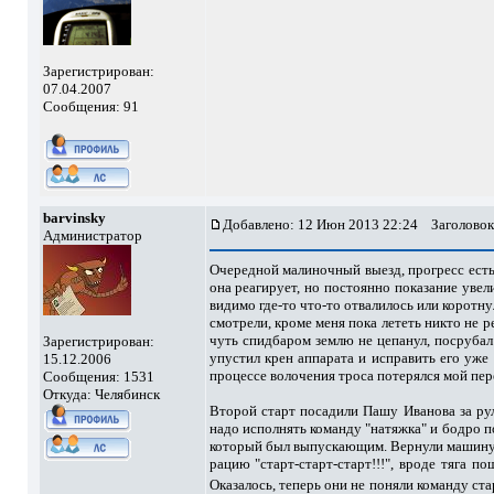
Зарегистрирован:
07.04.2007
Сообщения: 91
barvinsky
Добавлено: 12 Июн 2013 22:24
Заголовок
Администратор
Очередной малиночный выезд, прогресс ест
она реагирует, но постоянно показание увели
видимо где-то что-то отвалилось или коротн
смотрели, кроме меня пока лететь никто не ре
чуть спидбаром землю не цепанул, посрубал 
Зарегистрирован:
упустил крен аппарата и исправить его уже 
15.12.2006
процессе волочения троса потерялся мой пер
Сообщения: 1531
Откуда: Челябинск
Второй старт посадили Пашу Иванова за руль
надо исполнять команду "натяжка" и бодро пое
который был выпускающим. Вернули машину на 
рацию "старт-старт-старт!!!", вроде тяга по
Оказалось, теперь они не поняли команду ст