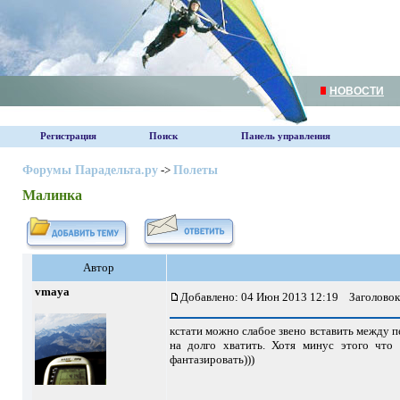
НОВОСТИ
Регистрация
Поиск
Панель управления
Форумы Парадельта.ру
->
Полеты
Малинка
Автор
vmaya
Добавлено: 04 Июн 2013 12:19
Заголовок
кстати можно слабое звено вставить между пе
на долго хватить. Хотя минус этого что 
фантазировать)))