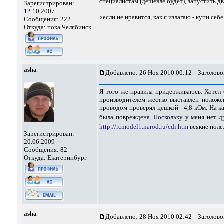
специалистам (дешевле будет), запустить д
Зарегистрирован:
_________________
12.10.2007
«если не нравится, как я излагаю - купи себ
Сообщения: 222
Откуда: пока Челябинск
asha
Добавлено: 26 Ноя 2010 00:12
Заголово
Я того же правила придерживаюсь. Хотел 
производителем жестко выставлен положе
проводом проверял цешкой - 4,8 кОм. На к
была повреждена. Поскольку у меня нет д
http://rcmodel1.narod.ru/cdi.htm
всякие пол
Зарегистрирован:
20.06.2009
Сообщения: 82
Откуда: Екатеринбург
asha
Добавлено: 28 Ноя 2010 02:42
Заголово