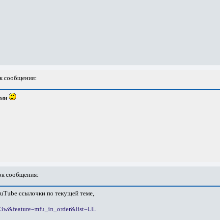
к сообщения:
ями
к сообщения:
ouTube ссылочки по текущей теме,
s3w&feature=mfu_in_order&list=UL