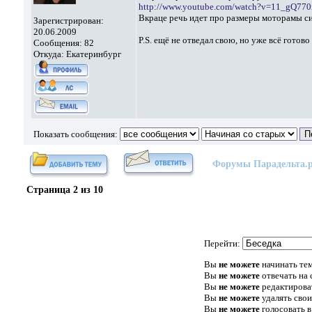
http://www.youtube.com/watch?v=11_gQ770
Вкраце речь идет про размеры моторамы с
Зарегистрирован:
20.06.2009
P.S. ещё не отведал свою, но уже всё готово
Сообщения: 82
Откуда: Екатеринбург
Показать сообщения:
Форумы Парадельта.
Страница
2
из
10
Перейти:
Вы
не можете
начинать те
Вы
не можете
отвечать на
Вы
не можете
редактирова
Вы
не можете
удалять сво
Вы
не можете
голосовать в