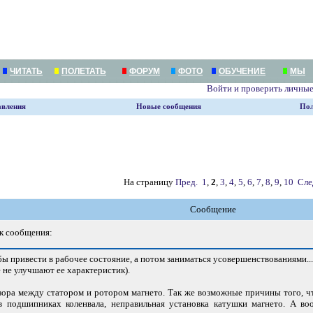
ЧИТАТЬ
ПОЛЕТАТЬ
ФОРУМ
ФОТО
ОБУЧЕНИЕ
МЫ
Войти и проверить личны
авления
Новые сообщения
Пол
На страницу
Пред.
1
,
2
,
3
,
4
,
5
,
6
,
7
,
8
,
9
,
10
Сле
Сообщение
к сообщения:
 бы привести в рабочее состояние, а потом заниматься усовершенствованиями...
е не улучшают ее характеристик).
зазора между статором и ротором магнето. Так же возможные причины того, 
в подшипниках коленвала, неправильная установка катушки магнето. А во