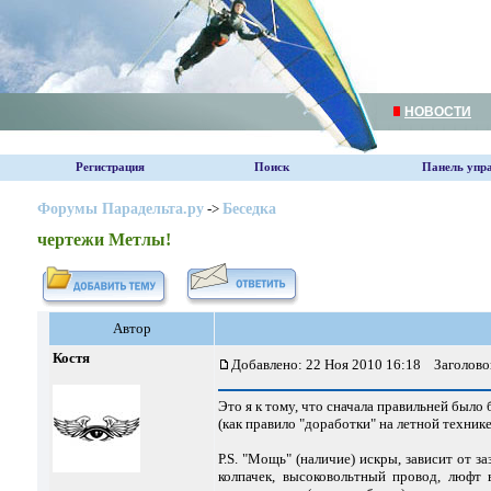
НОВОСТИ
Регистрация
Поиск
Панель упр
Форумы Парадельта.ру
->
Беседка
чертежи Метлы!
Автор
Костя
Добавлено: 22 Ноя 2010 16:18
Заголово
Это я к тому, что сначала правильней было
(как правило "доработки" на летной техник
Р.S. "Мощь" (наличие) искры, зависит от 
колпачек, высоковольтный провод, люфт 