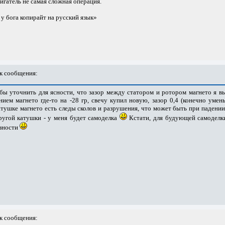
вигатель не самая сложная операция.
е у бога копирайт на русский язык»
к сообщения:
бы уточнить для ясности, что зазор между статором и ротором магнето я в
нием магнето где-то на -28 гр, свечу купил новую, зазор 0,4 (конечно у
атушке магнето есть следы сколов и разрушения, что может быть при падении
ругой катушки - у меня будет самоделка
Кстати, для будующей самоделк
езности
к сообщения: