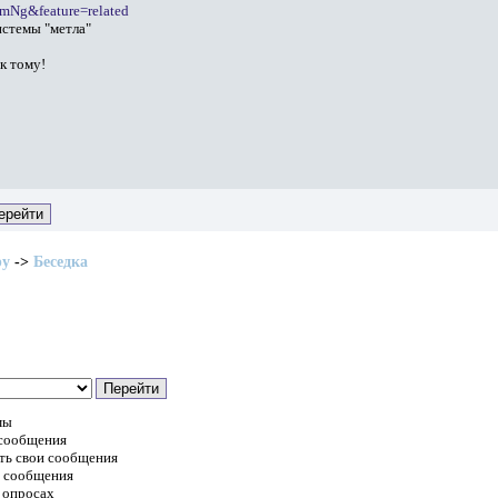
mNg&feature=related
истемы "метла"
 к тому!
ру
->
Беседка
мы
 сообщения
ть свои сообщения
и сообщения
 опросах