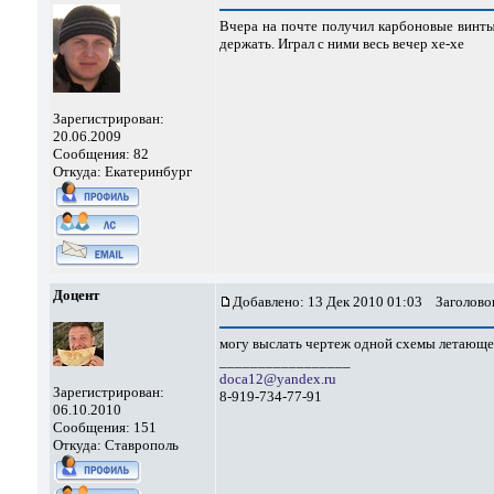
Вчера на почте получил карбоновые винты 
держать. Играл с ними весь вечер хе-хе
Зарегистрирован:
20.06.2009
Сообщения: 82
Откуда: Екатеринбург
Доцент
Добавлено: 13 Дек 2010 01:03
Заголовок
могу выслать чертеж одной схемы летающе
_________________
doca12@yandex.ru
Зарегистрирован:
8-919-734-77-91
06.10.2010
Сообщения: 151
Откуда: Ставрополь