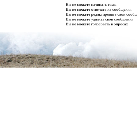
Вы
не можете
начинать темы
Вы
не можете
отвечать на сообщения
Вы
не можете
редактировать свои сооб
Вы
не можете
удалять свои сообщения
Вы
не можете
голосовать в опросах