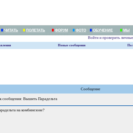
ЧИТАТЬ
ПОЛЕТАТЬ
ФОРУМ
ФОТО
ОБУЧЕНИЕ
МЫ
Войти и проверить личны
авления
Новые сообщения
Пол
Сообщение
 сообщения: Вышить Парадельта
Парадельта на комбинезоне?