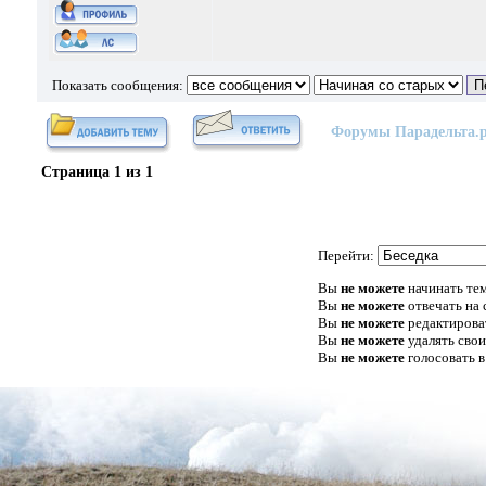
Показать сообщения:
Форумы Парадельта.
Страница
1
из
1
Перейти:
Вы
не можете
начинать те
Вы
не можете
отвечать на
Вы
не можете
редактирова
Вы
не можете
удалять сво
Вы
не можете
голосовать в