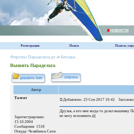
НОВОСТИ
Регистрация
Поиск
Панель упр
Форумы Парадельта.ру
->
Беседка
Вышить Парадельта
Автор
Талгат
Добавлено: 25 Сен 2017 10:42
Заголовок
Друзья, а кто мне когда то делал вышивку 
не могу вспомнить (((
Зарегистрирован:
15.10.2004
Сообщения: 1518
Откуда: Челябинск Сити