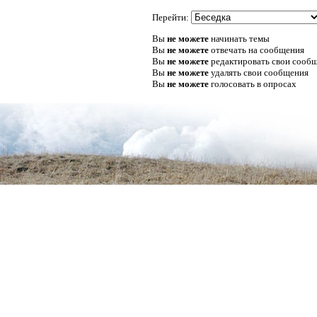
Перейти:
Вы
не можете
начинать темы
Вы
не можете
отвечать на сообщения
Вы
не можете
редактировать свои сооб
Вы
не можете
удалять свои сообщения
Вы
не можете
голосовать в опросах