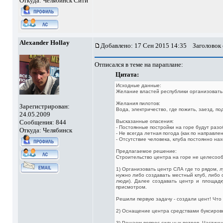
Откуда: Челябинск Сити
Alexander Hollay
Добавлено: 17 Сен 2015 14:35
Заголовок 
Отписался в теме на параплане:
Цитата:
Исходные данные:
Желание властей республики организовать
Желания пилотов:
Зарегистрирован:
Вода, электричество, где пожить, заезд, по
24.05.2009
Сообщения: 844
Высказанные опасения:
- Постоянные постройки на горе будут ра
Откуда: Челябинск
- Не всегда летная погода (как по направлен
- Отсутствие человека, клуба постоянно на
Предлагаемое решение:
Строительство центра на горе не целесооб
1) Организовать центр СЛА где то рядом,
нужно либо создавать местный клуб, либо
люди). Далее создавать центр и площадк
присмотром.
Решили первую задачу - создали цент! Что
2) Оснащение центра средствами буксировк
3) Решаем вопрос сильных ветров. Частичн