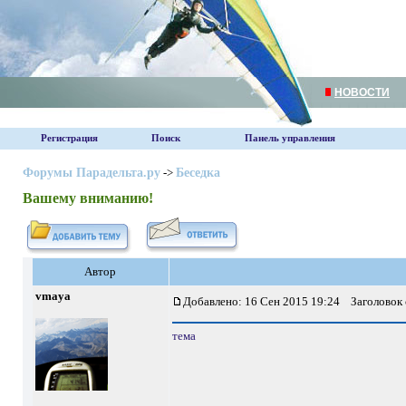
НОВОСТИ
Регистрация
Поиск
Панель управления
Форумы Парадельта.ру
->
Беседка
Вашему вниманию!
Автор
vmaya
Добавлено: 16 Сен 2015 19:24
Заголовок 
тема