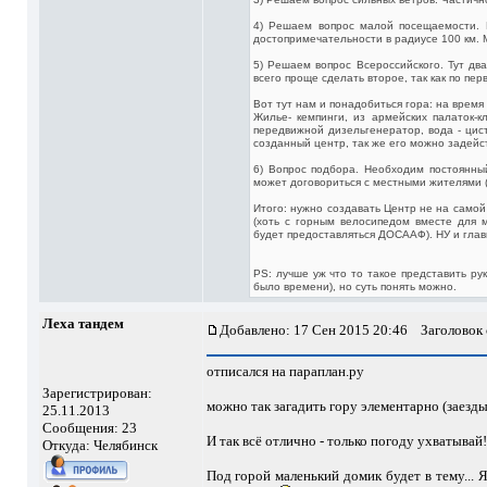
4) Решаем вопрос малой посещаемости. Н
достопримечательности в радиусе 100 км. 
5) Решаем вопрос Всероссийского. Тут два
всего проще сделать второе, так как по пе
Вот тут нам и понадобиться гора: на врем
Жилье- кемпинги, из армейских палаток-кл
передвижной дизельгенератор, вода - цис
созданный центр, так же его можно задей
6) Вопрос подбора. Необходим постоянны
может договориться с местными жителями (
Итого: нужно создавать Центр не на самой
(хоть с горным велосипедом вместе для 
будет предоставляться ДОСААФ). НУ и главн
PS: лучше уж что то такое представить ру
было времени), но суть понять можно.
Леха тандем
Добавлено: 17 Сен 2015 20:46
Заголовок 
отписался на параплан.ру
Зарегистрирован:
можно так загадить гору элементарно (заезды,
25.11.2013
Сообщения: 23
И так всё отлично - только погоду ухватывай!
Откуда: Челябинск
Под горой маленький домик будет в тему... Я