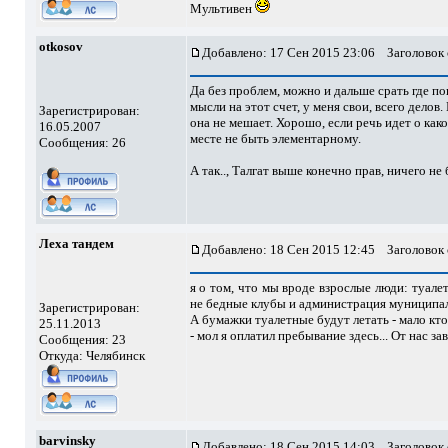
Мультивен
otkosov
Добавлено: 17 Сен 2015 23:06
Заголовок 
Да без проблем, можно и дальше срать где поп
мысли на этот счет, у меня свои, всего делов
Зарегистрирован:
она не мешает. Хорошо, если речь идет о как
16.05.2007
месте не быть элементарному.
Сообщения: 26
А так.., Талгат выше конечно прав, ничего не 
Леха тандем
Добавлено: 18 Сен 2015 12:45
Заголовок 
я о том, что мы вроде взрослые люди: туале
не бедные клубы и администрация муниципал
Зарегистрирован:
А бумажки туалетные будут летать - мало кто
25.11.2013
- мол я оплатил пребывание здесь... От нас за
Сообщения: 23
Откуда: Челябинск
barvinsky
Добавлено: 18 Сен 2015 14:03
Заголовок 