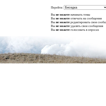
Перейти:
Вы
не можете
начинать темы
Вы
не можете
отвечать на сообщения
Вы
не можете
редактировать свои сооб
Вы
не можете
удалять свои сообщения
Вы
не можете
голосовать в опросах