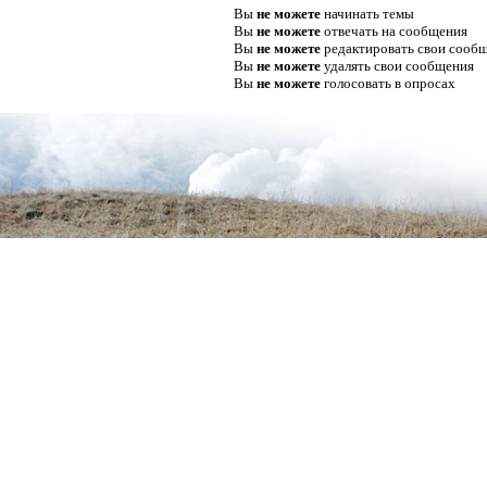
Вы
не можете
начинать темы
Вы
не можете
отвечать на сообщения
Вы
не можете
редактировать свои сооб
Вы
не можете
удалять свои сообщения
Вы
не можете
голосовать в опросах