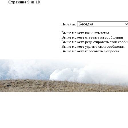
Страница
9
из
10
Перейти:
Вы
не можете
начинать темы
Вы
не можете
отвечать на сообщения
Вы
не можете
редактировать свои сооб
Вы
не можете
удалять свои сообщения
Вы
не можете
голосовать в опросах