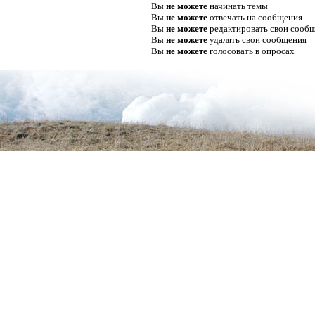
Вы
не можете
начинать темы
Вы
не можете
отвечать на сообщения
Вы
не можете
редактировать свои сооб
Вы
не можете
удалять свои сообщения
Вы
не можете
голосовать в опросах