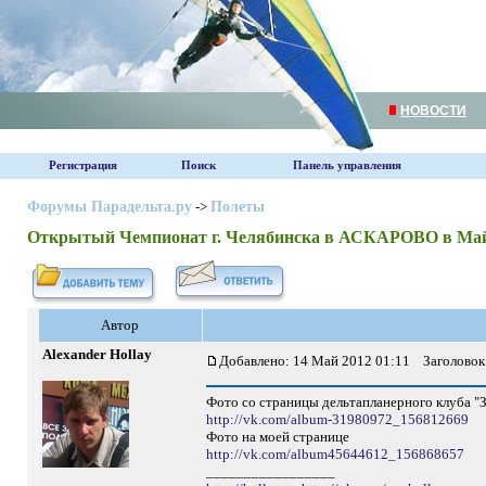
НОВОСТИ
Регистрация
Поиск
Панель управления
Форумы Парадельта.ру
->
Полеты
Открытый Чемпионат г. Челябинска в АСКАРОВО в Ма
Автор
Alexander Hollay
Добавлено: 14 Май 2012 01:11
Заголовок
Фото со страницы дельтапланерного клуба "
http://vk.com/album-31980972_156812669
Фото на моей странице
http://vk.com/album45644612_156868657
_________________