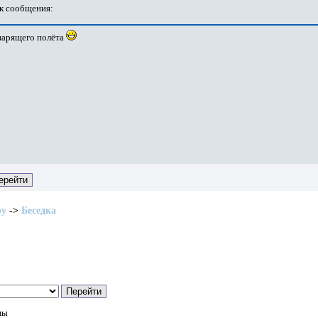
к сообщения:
парящего полёта
ру
->
Беседка
мы