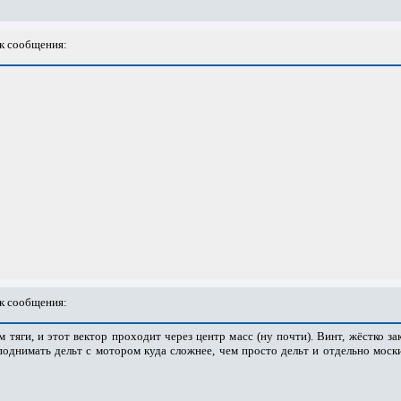
к сообщения:
к сообщения:
 тяги, и этот вектор проходит через центр масс (ну почти). Винт, жёстко з
днимать дельт с мотором куда сложнее, чем просто дельт и отдельно москит