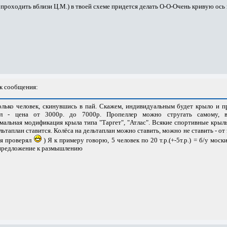
н проходить вблизи Ц.М.) в твоей схеме придется делать О-О-Очень кривую ось 
к сообщения:
лько человек, скинувшись в пай. Скажем, индивидуальным будет крыло и п
л - цена от 3000р. до 7000р. Пропеллер можно стругать самому, в
льная модификация крыла типа "Таргет", "Атлас". Всякие спортивные крыль
льтаплан ставится. Колёса на дельтаплан можно ставить, можно не ставить - от 
(я проверял
) Я к примеру говорю, 5 человек по 20 т.р.(+-5т.р.) = б/у мос
о предложение к размышлению