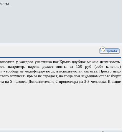
винта.
ропеллер у каждого участника пая.Крыло клубное можно испльзовать.
от, например, парень делает винты за 150 руб (себе конечно)
я - вообще не модифицируются, а используются как есть. Просто надо
этого летучесть крыла не страдает, но тогда при неудачном старте будут
кита на 5 человек. Дополнительно 2 пропеллера на 2-3 человека. К выше