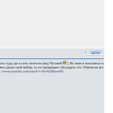
хать туда, где я хочу полетать (над Чусовой
). Не знаю в чем плюсы и
век сделал свой выбор, то он прекращает обсуждать это. Ответы на все
p://www.youtube.com/watch?v=boVa3MawrX0