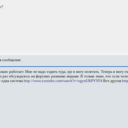
о?
к сообщения:
ально работает. Мне не надо ездить туда, где я могу полетать. Теперь я могу е
о раз обсуждалось на форумах разными людьми. Я только знаю, что если чело
т одна система
http://www.youtube.com/watch?v=ogynUKPYYF4
Вот другая
htt