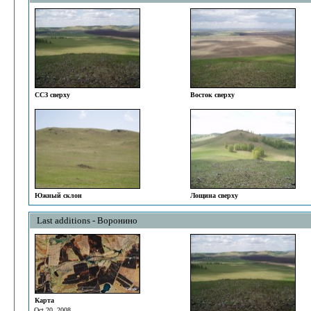
ССЗ сверху
Восток сверху
Южный склон
Лощина сверху
Last additions - Воронино
Карта
Oct 20, 2008