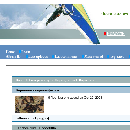
Фотогалерея 
НОВОСТИ
Home
Login
Album list
Last uploads
Last comments
Most viewed
Top rated
Home
>
Галереи клуба Парадельта
>
Воронино
Воронино - первые фотки
6 files, last one added on Oct 20, 2008
1 albums on 1 page(s)
Random files - Воронино