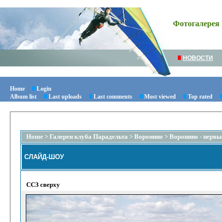
Фотогалерея 
НОВОСТИ
Home
Login
Album list
Last uploads
Last comments
Most viewed
Top rated
Home
>
Галереи клуба Парадельта
>
Воронино
>
Воронино - первы
СЛАЙД-ШОУ
ССЗ сверху