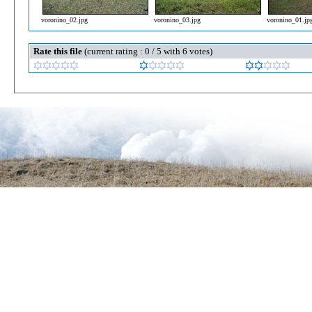
voronino_02.jpg
voronino_03.jpg
voronino_01.jp
Rate this file
(current rating : 0 / 5 with 6 votes)