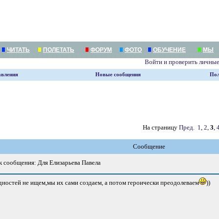
ЧИТАТЬ
ПОЛЕТАТЬ
ФОРУМ
ФОТО
ОБУЧЕНИЕ
МЫ
Войти и проверить личны
авления
Новые сообщения
Пол
На страницу
Пред.
1
,
2
,
3
,
Сообщение
 сообщения: Для Елизарьева Павела
дностей не ищем,мы их сами создаем, а потом героически преодолеваем
))