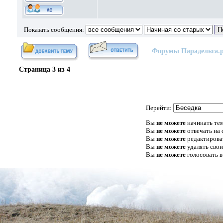
Показать сообщения:
Форумы Парадельта.
Страница
3
из
4
Перейти:
Вы
не можете
начинать те
Вы
не можете
отвечать на
Вы
не можете
редактирова
Вы
не можете
удалять сво
Вы
не можете
голосовать в