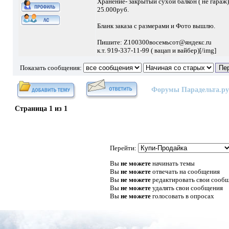
Хранение- закрытый сухой балкон ( не гараж)
25.000руб.
Бланк заказа с размерами и Фото вышлю.
Пишите: Z100300восемьсот@яндекс.ru
к.т. 919-337-11-99 ( вацап и вайбер)[/img]
Показать сообщения:
Форумы Парадельта.ру
Страница
1
из
1
Перейти:
Вы
не можете
начинать темы
Вы
не можете
отвечать на сообщения
Вы
не можете
редактировать свои сооб
Вы
не можете
удалять свои сообщения
Вы
не можете
голосовать в опросах