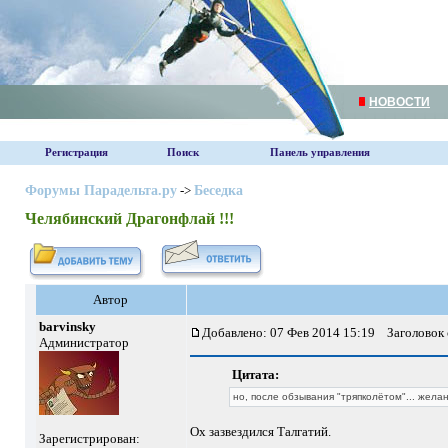
НОВОСТИ
Регистрация
Поиск
Панель управления
Форумы Парадельта.ру
->
Беседка
Челябинский Драгонфлай !!!
Автор
barvinsky
Добавлено: 07 Фев 2014 15:19
Заголовок 
Администратор
Цитата:
но, после обзывания "тряпколётом"... жела
Ох зазвездился Талгатий.
Зарегистрирован: