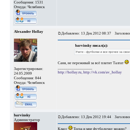
Сообщения: 1531
Откуда: Челябинск
Alexander Hollay
Добавлено: 13 Дек 2012 08:37
Заголовок
barvinsky писал(а):
Учите - футболки и все прочее за свои
Саня, не переживай за всё платит Талгат
_________________
Зарегистрирован:
http://hollay.ru,
http://vk.com/av_hollay
24.05.2009
Сообщения: 844
Откуда: Челябинск
barvinsky
Добавлено: 13 Дек 2012 19:44
Заголовок
Администратор
Класс
Тогда и мне футболочку можно?