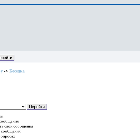
ру
->
Беседка
мы
 сообщения
ть свои сообщения
и сообщения
 опросах