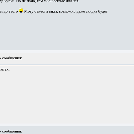
е кубки. Но не знаю, там ли он сейчас или нет.
ли до этого
Могу отнести заказ, возможно даже скидка будет.
 сообщения:
летах.
 сообщения: