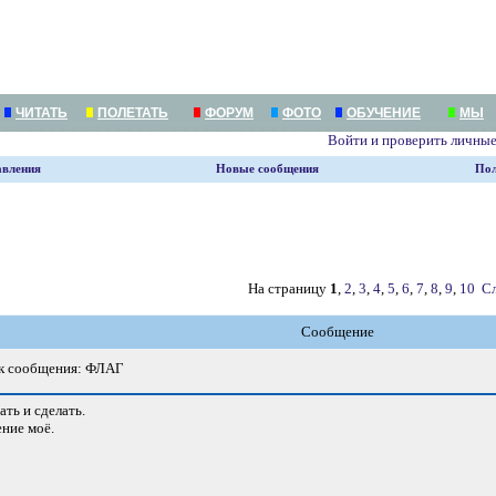
ЧИТАТЬ
ПОЛЕТАТЬ
ФОРУМ
ФОТО
ОБУЧЕНИЕ
МЫ
Войти и проверить личны
авления
Новые сообщения
Пол
На страницу
1
,
2
,
3
,
4
,
5
,
6
,
7
,
8
,
9
,
10
Сл
Сообщение
к сообщения: ФЛАГ
ть и сделать.
ение моё.