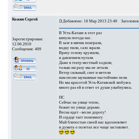
Кожин Сергей
Добавлено: 16 Мар 2013 23:40
Заголовок
В Усть-Катаве в этот раз
кинула погода нас.
Зарегистрирован:
В зале в мячик поиграли,
12.06.2010
водку пили, сало жрали.
Сообщения: 409
Врачу голову кружили,
и давлением пугали.
Даже в театр местный ходили,
только ни разу мы не летали.
Ветер сильный, снег и метели
нам песни заунывные настойчиво пели.
Но мы красотой Усть-Катавской любуясь
много раз ей в ответ от души улыбнулись.
ПС
Сейчас на улице тепло,
бежит по улице дерьмо.
Весна идет - весне дорогу!
И сердце тает понемногу
Май близостью своей нас вдохновляет
и думать о полетах все чаще заставляет.