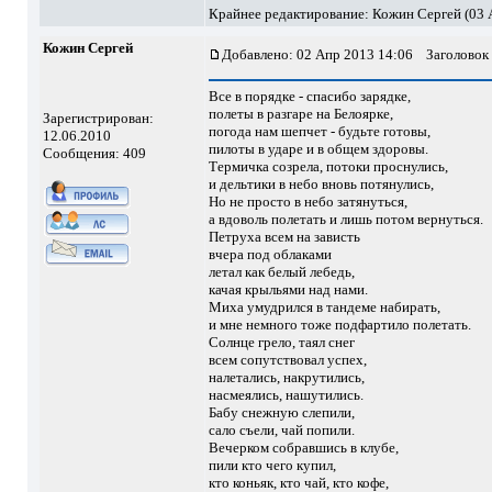
Крайнее редактирование: Кожин Сергей (03 А
Кожин Сергей
Добавлено: 02 Апр 2013 14:06
Заголовок 
Все в порядке - спасибо зарядке,
полеты в разгаре на Белоярке,
Зарегистрирован:
погода нам шепчет - будьте готовы,
12.06.2010
пилоты в ударе и в общем здоровы.
Сообщения: 409
Термичка созрела, потоки проснулись,
и дельтики в небо вновь потянулись,
Но не просто в небо затянуться,
а вдоволь полетать и лишь потом вернуться.
Петруха всем на зависть
вчера под облаками
летал как белый лебедь,
качая крыльями над нами.
Миха умудрился в тандеме набирать,
и мне немного тоже подфартило полетать.
Солнце грело, таял снег
всем сопутствовал успех,
налетались, накрутились,
насмеялись, нашутились.
Бабу снежную слепили,
сало съели, чай попили.
Вечерком собравшись в клубе,
пили кто чего купил,
кто коньяк, кто чай, кто кофе,