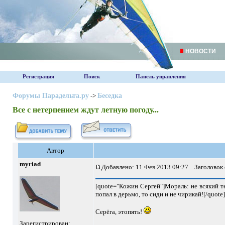
НОВОСТИ
Регистрация
Поиск
Панель управления
Форумы Парадельта.ру
->
Беседка
Все с нетерпением ждут летную погоду...
Автор
myriad
Добавлено: 11 Фев 2013 09:27
Заголовок 
[quote="Кожин Сергей"]Мораль: не всякий теб
попал в дерьмо, то сиди и не чирикай![/quote]
Серёга, этопять!
Зарегистрирован: