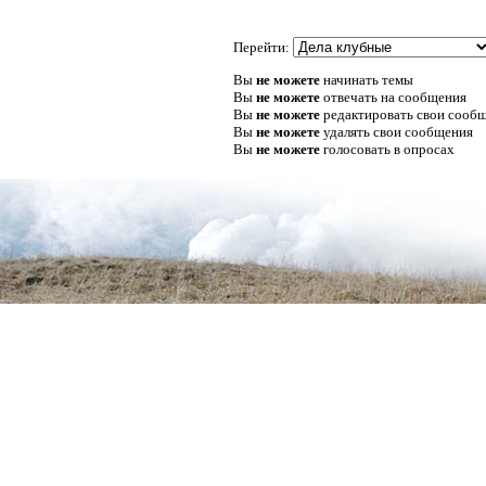
Перейти:
Вы
не можете
начинать темы
Вы
не можете
отвечать на сообщения
Вы
не можете
редактировать свои сооб
Вы
не можете
удалять свои сообщения
Вы
не можете
голосовать в опросах