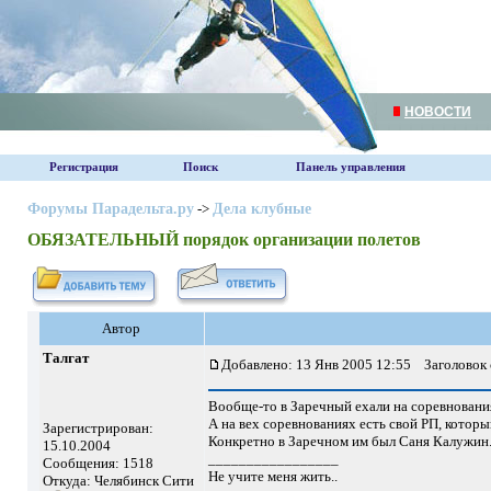
НОВОСТИ
Регистрация
Поиск
Панель управления
Форумы Парадельта.ру
->
Дела клубные
ОБЯЗАТЕЛЬНЫЙ порядок организации полетов
Автор
Талгат
Добавлено: 13 Янв 2005 12:55
Заголовок 
Вообще-то в Заречный ехали на соревнования.
А на вех соревнованиях есть свой РП, которы
Зарегистрирован:
Конкретно в Заречном им был Саня Калужин. 
15.10.2004
_________________
Сообщения: 1518
Не учите меня жить..
Откуда: Челябинск Сити