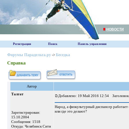
НОВОСТИ
Регистрация
Поиск
Панель управления
Форумы Парадельта.ру
->
Беседка
Справка
Автор
Талгат
Добавлено: 19 Май 2016 12:54
Заголовок 
Народ, а физкультурный диспансер работает
или где это делают?
Зарегистрирован:
15.10.2004
Сообщения: 1518
Откуда: Челябинск Сити