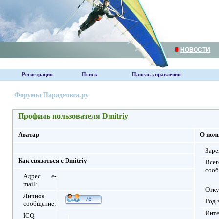
НОВОСТИ
Регистрация
Поиск
Панель управления
Форумы Парадельта.ру
Профиль пользователя Dmitriy
Аватар
О поль
Заре
Как связаться с Dmitriy
Всег
сооб
Адрес e-
mail:
Отку
Личное
Род 
сообщение:
Инте
ICQ