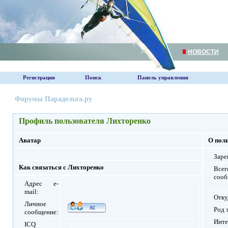
НОВОСТИ
Регистрация
Поиск
Панель управления
Форумы Парадельта.ру
Профиль пользователя Лихторенко
Аватар
О пол
Заре
Как связаться с Лихторенко
Всег
сооб
Адрес e-
mail:
Отку
Личное
Род 
сообщение:
Инте
ICQ