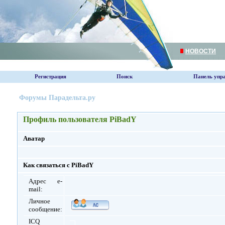
НОВОСТИ
Регистрация
Поиск
Панель упр
Форумы Парадельта.ру
Профиль пользователя PiBadY
Аватар
Как связаться с PiBadY
Адрес e-
mail:
Личное
сообщение:
ICQ