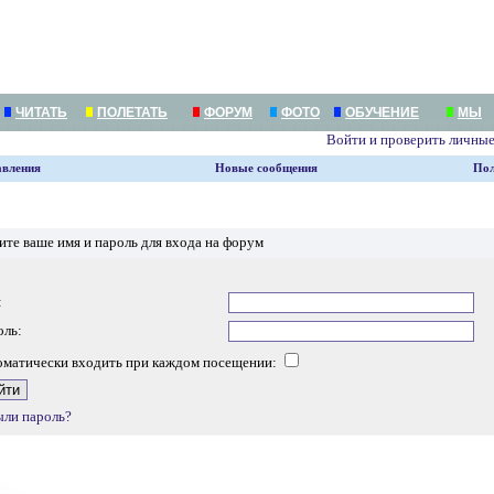
ЧИТАТЬ
ПОЛЕТАТЬ
ФОРУМ
ФОТО
ОБУЧЕНИЕ
МЫ
Войти и проверить личны
авления
Новые сообщения
Пол
ите ваше имя и пароль для входа на форум
:
оль:
оматически входить при каждом посещении:
ыли пароль?