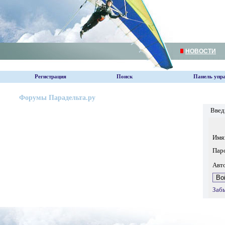
НОВОСТИ
Регистрация
Поиск
Панель упр
Форумы Парадельта.ру
Введ
Имя
Пар
Авт
Заб