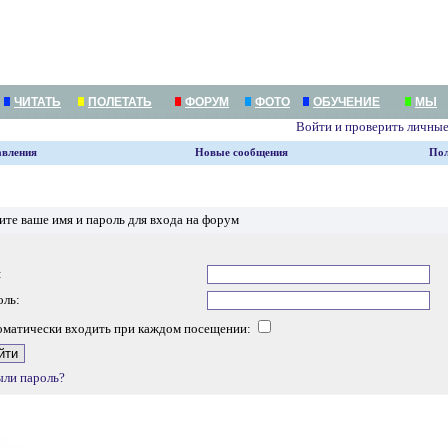
ЧИТАТЬ
ПОЛЕТАТЬ
ФОРУМ
ФОТО
ОБУЧЕНИЕ
МЫ
Войти и проверить личны
авления
Новые сообщения
Пол
ите ваше имя и пароль для входа на форум
:
оль:
оматически входить при каждом посещении:
ыли пароль?