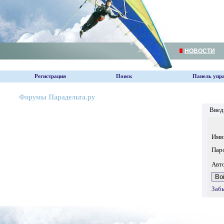
НОВОСТИ
Регистрация
Поиск
Панель упр
Форумы Парадельта.ру
Введ
Имя
Пар
Авт
Заб