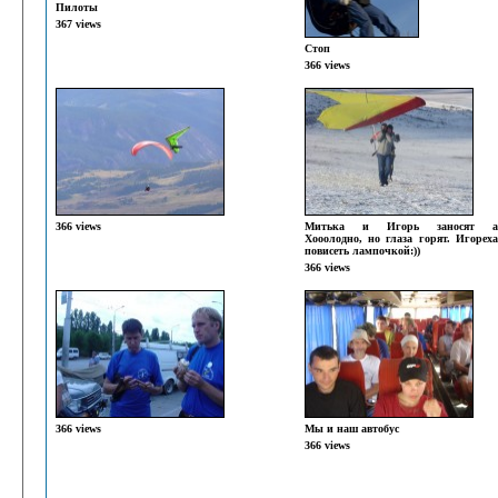
Пилоты
367 views
Стоп
366 views
366 views
Митька и Игорь заносят ап
Хооолодно, но глаза горят. Игорех
повисеть лампочкой:))
366 views
366 views
Мы и наш автобус
366 views