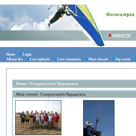
Фотогалерея 
НОВОСТИ
Home
Login
Album list
Last uploads
Last comments
Most viewed
Top rated
Home
>
Галереи клуба Парадельта
Most viewed - Галереи клуба Парадельта