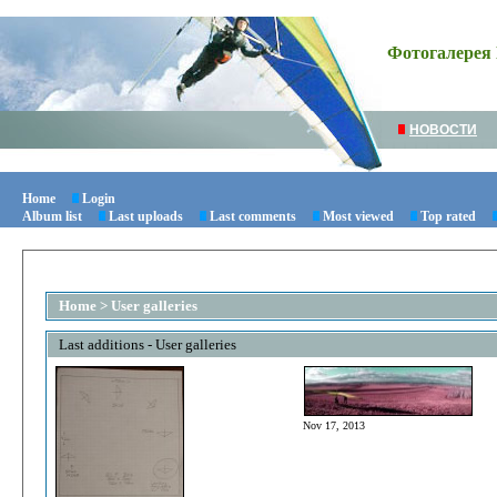
Фотогалерея 
НОВОСТИ
Home
Login
Album list
Last uploads
Last comments
Most viewed
Top rated
Home
>
User galleries
Last additions - User galleries
Nov 17, 2013