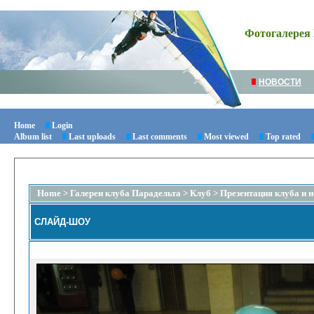
Фотогалерея 
НОВОСТИ
Home
Login
Album list
Last uploads
Last comments
Most viewed
Top rated
Home
>
Галереи клуба Парадельта
>
Клуб
>
Презентация клуба и 
СЛАЙД-ШОУ