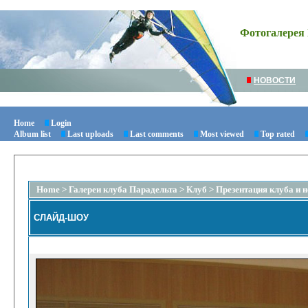
Фотогалерея 
НОВОСТИ
Home
Login
Album list
Last uploads
Last comments
Most viewed
Top rated
Home
>
Галереи клуба Парадельта
>
Клуб
>
Презентация клуба и 
СЛАЙД-ШОУ