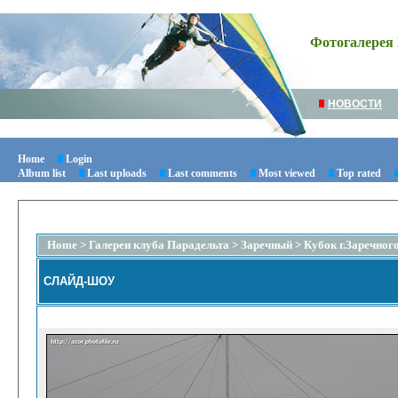
Фотогалерея 
НОВОСТИ
Home
Login
Album list
Last uploads
Last comments
Most viewed
Top rated
Home
>
Галереи клуба Парадельта
>
Заречный
>
Кубок г.Заречного
СЛАЙД-ШОУ