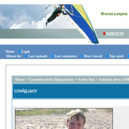
Фотогалерея 
НОВОСТИ
Home
Login
Album list
Last uploads
Last comments
Most viewed
Top rated
Home
>
Галереи клуба Парадельта
>
Алма-Ата
>
Алматы авгут 200
СЛАЙД-ШОУ