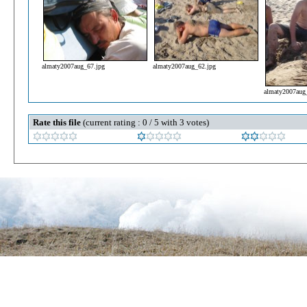
almaty2007aug_67.jpg
almaty2007aug_62.jpg
almaty2007aug
Rate this file
(current rating : 0 / 5 with 3 votes)