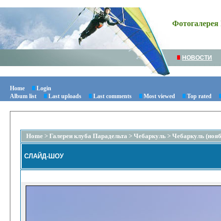
Фотогалерея 
НОВОСТИ
Home
Login
Album list
Last uploads
Last comments
Most viewed
Top rated
Home
>
Галереи клуба Парадельта
>
Чебаркуль
>
Чебаркуль (нояб
СЛАЙД-ШОУ