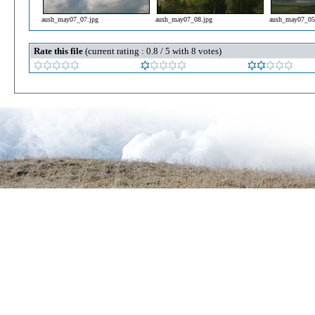
aush_may07_07.jpg
aush_may07_08.jpg
aush_may07_05
Rate this file
(current rating : 0.8 / 5 with 8 votes)