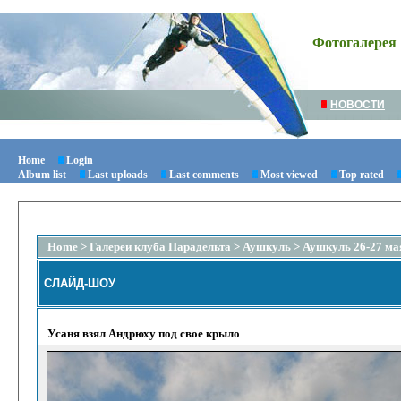
Фотогалерея 
НОВОСТИ
Home
Login
Album list
Last uploads
Last comments
Most viewed
Top rated
Home
>
Галереи клуба Парадельта
>
Аушкуль
>
Аушкуль 26-27 ма
СЛАЙД-ШОУ
Усаня взял Андрюху под свое крыло