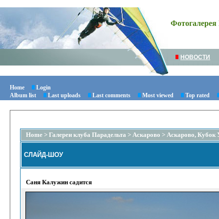
Фотогалерея 
НОВОСТИ
Home
Login
Album list
Last uploads
Last comments
Most viewed
Top rated
Home
>
Галереи клуба Парадельта
>
Аскарово
>
Аскарово, Кубок 
СЛАЙД-ШОУ
Саня Калужин садится