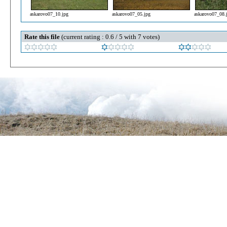
askarovo07_10.jpg
askarovo07_05.jpg
askarovo07_08.
Rate this file
(current rating : 0.6 / 5 with 7 votes)