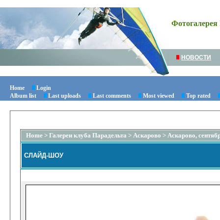
Фотогалерея 
НОВОСТИ
Home
Login
Album list
Last uploads
Last comments
Most viewed
Top rated
Home
>
Галереи клуба Парадельта
>
Аскарово
>
Аскарово, сентяб
СЛАЙД-ШОУ