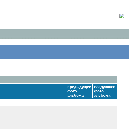
предыдущее
следующее
фото
фото
альбома
альбома