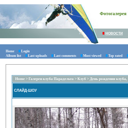
Фотогалерея 
НОВОСТИ
Home
Login
Album list
Last uploads
Last comments
Most viewed
Top rated
Home
>
Галереи клуба Парадельта
>
Клуб
>
День рождения клуба, 
СЛАЙД-ШОУ