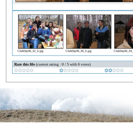
ClubDay06_02_b.jpg
ClubDay06_06_b.jpg
ClubDay06_04_
Rate this file
(current rating : 0 / 5 with 6 votes)