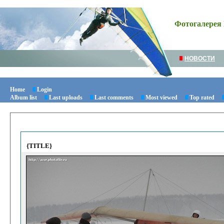
Фотогалерея 
НОВОСТИ
Home
Login
Album list
Last uploads
Last comments
Most viewed
Top rated
{TITLE}