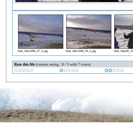
cheb_9dec2006_07_b.jpg
cheb_9dec2006_06_b.jpg
cheb_9dec06_35
Rate this file
(current rating : 0 / 5 with 7 votes)