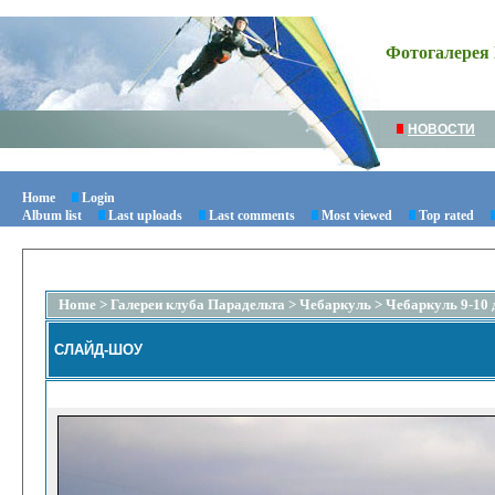
Фотогалерея 
НОВОСТИ
Home
Login
Album list
Last uploads
Last comments
Most viewed
Top rated
Home
>
Галереи клуба Парадельта
>
Чебаркуль
>
Чебаркуль 9-10 
СЛАЙД-ШОУ