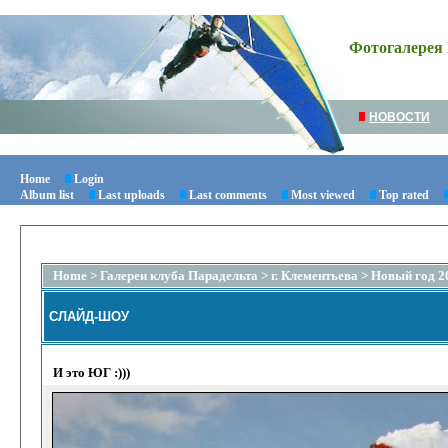
Фотогалерея 
НОВОСТИ
Home
Login
Album list
Last uploads
Last comments
Most viewed
Top rated
Home
>
Галереи клуба Парадельта
>
г. Клементьева
>
Новый год 2
СЛАЙД-ШОУ
И это ЮГ :)))