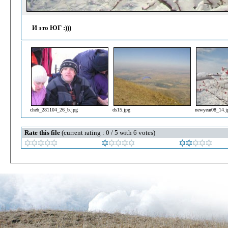
И это ЮГ :)))
cheb_281104_26_b.jpg
ds15.jpg
newyear08_14.j
Rate this file
(current rating : 0 / 5 with 6 votes)