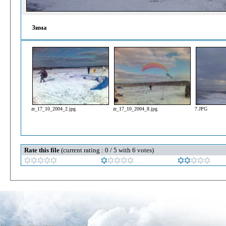
Зима
zr_17_10_2004_2.jpg
zr_17_10_2004_8.jpg
7.JPG
Rate this file
(current rating : 0 / 5 with 6 votes)