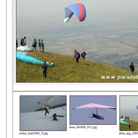
alma_042006_012.jpg
ustkat_mart2005_9.jpg
alma_aug_2005