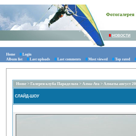
Фотогалерея 
НОВОСТИ
Home
Login
Album list
Last uploads
Last comments
Most viewed
Top rated
Home
>
Галереи клуба Парадельта
>
Алма-Ата
>
Алматы август 2
СЛАЙД-ШОУ