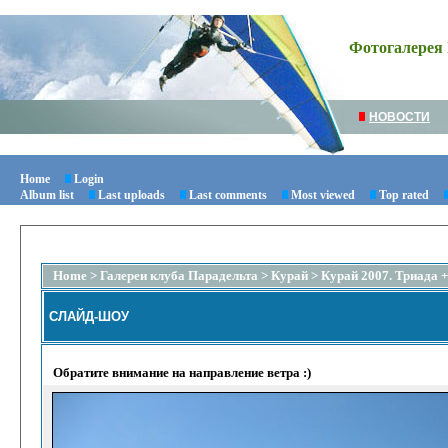
Фотогалерея 
НОВОСТИ
Home
Login
Album list
Last uploads
Last comments
Most viewed
Top rated
Home
>
Галереи клуба Парадельта
>
Курай
>
Курай 2007. Триада 
СЛАЙД-ШОУ
Обратите внимание на направление ветра :)