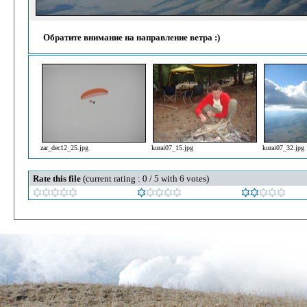
Обратите внимание на направление ветра :)
zar_dec12_25.jpg
kurai07_15.jpg
kurai07_32.jpg
Rate this file
(current rating : 0 / 5 with 6 votes)