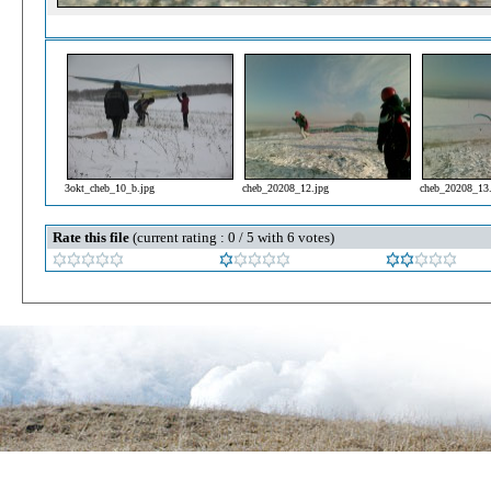
3okt_cheb_10_b.jpg
cheb_20208_12.jpg
cheb_20208_13
Rate this file
(current rating : 0 / 5 with 6 votes)