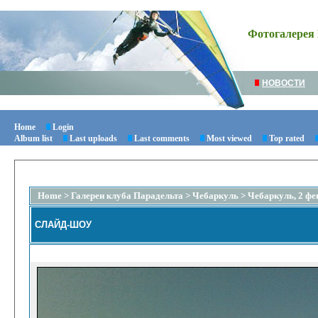
Фотогалерея 
НОВОСТИ
Home
Login
Album list
Last uploads
Last comments
Most viewed
Top rated
Home
>
Галереи клуба Парадельта
>
Чебаркуль
>
Чебаркуль, 2 фе
СЛАЙД-ШОУ