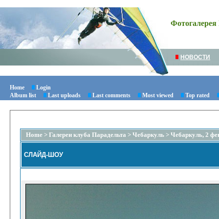
Фотогалерея 
НОВОСТИ
Home
Login
Album list
Last uploads
Last comments
Most viewed
Top rated
Home
>
Галереи клуба Парадельта
>
Чебаркуль
>
Чебаркуль, 2 фе
СЛАЙД-ШОУ