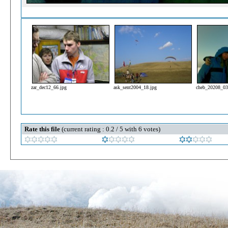
zar_dec12_66.jpg
ask_sent2004_18.jpg
cheb_20208_03
Rate this file
(current rating : 0.2 / 5 with 6 votes)