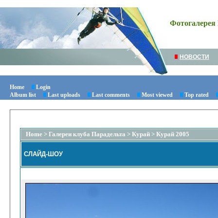
Фотогалерея 
НОВОСТИ
Home
Login
Album list
Last uploads
Last comments
Most viewed
Top rated
Home
>
Галереи клуба Парадельта
>
Курай
>
Курай 2005
СЛАЙД-ШОУ