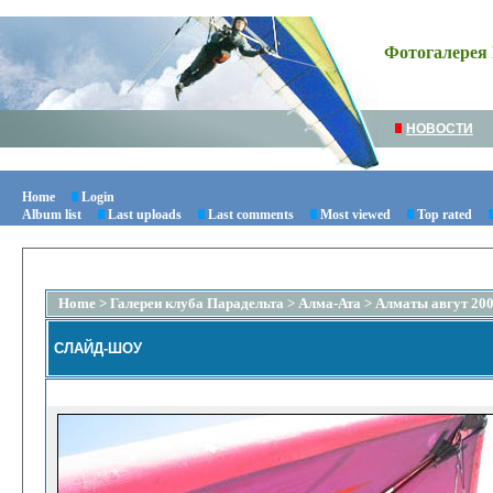
Фотогалерея 
НОВОСТИ
Home
Login
Album list
Last uploads
Last comments
Most viewed
Top rated
Home
>
Галереи клуба Парадельта
>
Алма-Ата
>
Алматы авгут 200
СЛАЙД-ШОУ