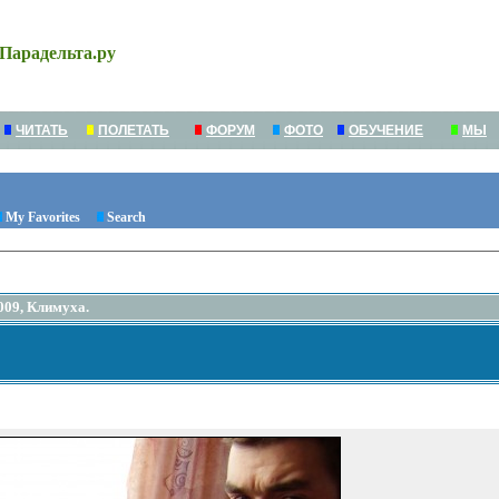
Парадельта.ру
ЧИТАТЬ
ПОЛЕТАТЬ
ФОРУМ
ФОТО
ОБУЧЕНИЕ
МЫ
My Favorites
Search
009, Климуха.