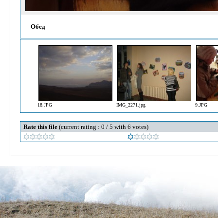
Обед
18.JPG
IMG_2271.jpg
9.JPG
Rate this file
(current rating : 0 / 5 with 6 votes)