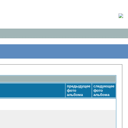
предыдущее
следующее
фото
фото
альбома
альбома