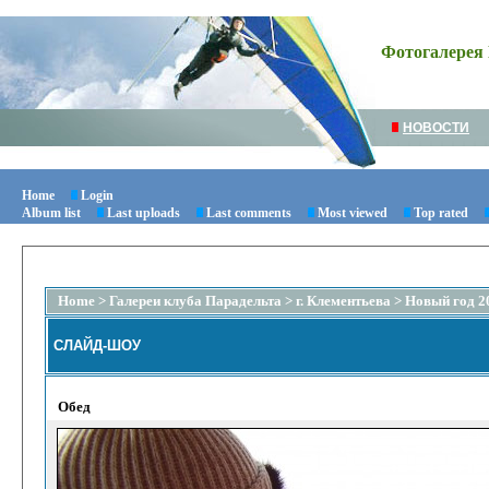
Фотогалерея 
НОВОСТИ
Home
Login
Album list
Last uploads
Last comments
Most viewed
Top rated
Home
>
Галереи клуба Парадельта
>
г. Клементьева
>
Новый год 2
СЛАЙД-ШОУ
Обед