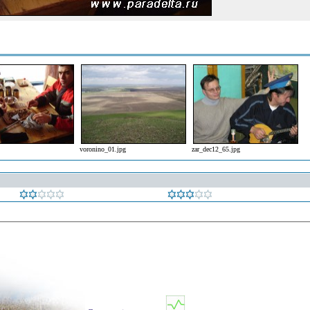
voronino_01.jpg
zar_dec12_65.jpg