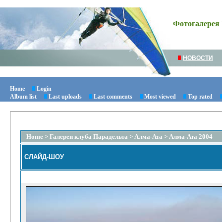
Фотогалерея 
НОВОСТИ
Home
Login
Album list
Last uploads
Last comments
Most viewed
Top rated
Home
>
Галереи клуба Парадельта
>
Алма-Ата
>
Алма-Ата 2004
СЛАЙД-ШОУ