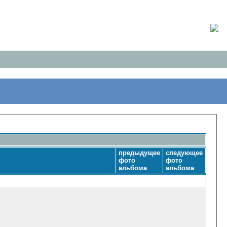
предыдущее
следующее
фото
фото
альбома
альбома