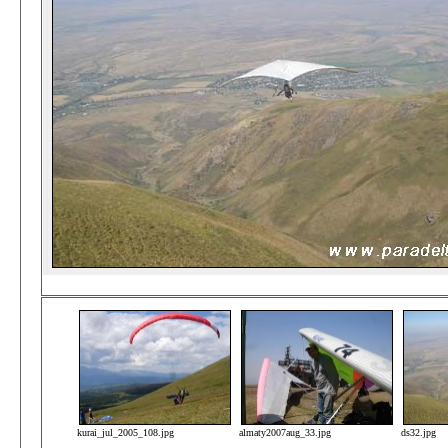
kurai_jul_2005_108.jpg
almaty2007aug_33.jpg
ds32.jpg