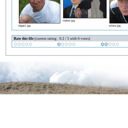
vazhen.jpg
talgat1.jpg
solnce.jpg
Rate this file
(current rating : 0.2 / 5 with 6 votes)