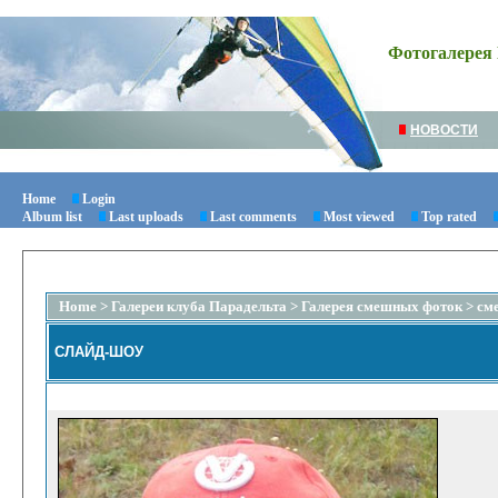
Фотогалерея 
НОВОСТИ
Home
Login
Album list
Last uploads
Last comments
Most viewed
Top rated
Home
>
Галереи клуба Парадельта
>
Галерея смешных фоток
>
см
СЛАЙД-ШОУ